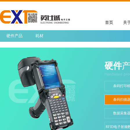
首页
关
硬件产品
耗材
硬件
Hardware pro
条码打印
条码扫描
数据采集
RFID电子射频