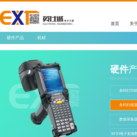
首页
关
硬件产品
耗材
硬件
Hardware pro
条码打印
条码扫描
数据采集
RFID电子射频