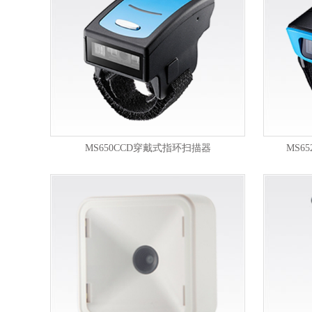
MS650CCD穿戴式指环扫描器
MS6