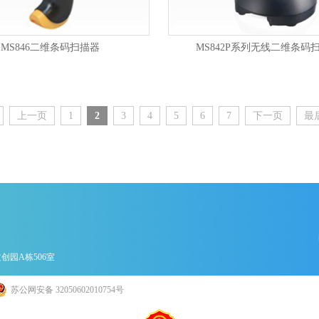
MS846二维条码扫描器
MS842P系列无线二维条码
上一页
1
2
3
4
5
6
7
下一页
最
创园A栋506室
苏公网安备 32050602010754号