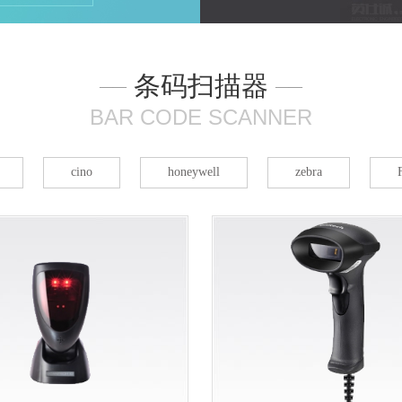
集器
条码扫描器
——
——
BAR CODE SCANNER
cino
honeywell
zebra