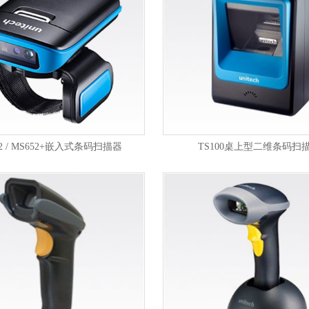
52 / MS652+嵌入式条码扫描器
TS100桌上型二维条码扫