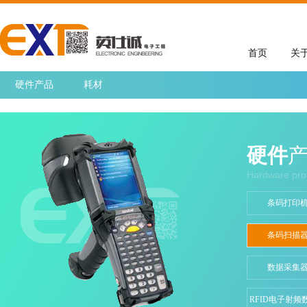
首页
关
硬件产品
耗材
硬件
Hardware pro
条码打印
条码扫描
数据采集
RFID电子射频