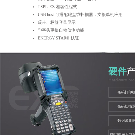
TSPL-EZ 相容性程式
USB host 可搭配键盘或扫描器，支援单机应用
碳带、标签容量显示
印字头更换自动侦测功能
ENERGY STAR® 认证
硬件
Hardware pro
条码打印
条码扫描
数据采集
RFID电子射频