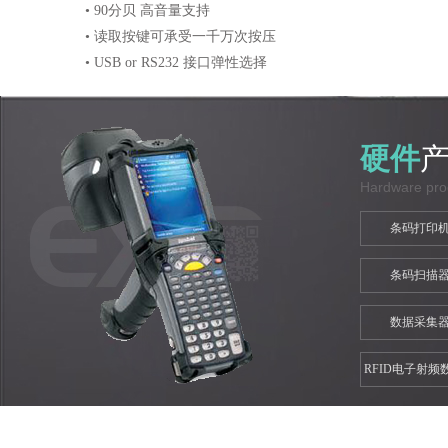
• 90分贝 高音量支持
• 读取按键可承受一千万次按压
• USB or RS232 接口弹性选择
硬件
Hardware pro
条码打印
条码扫描
数据采集
RFID电子射频
集器