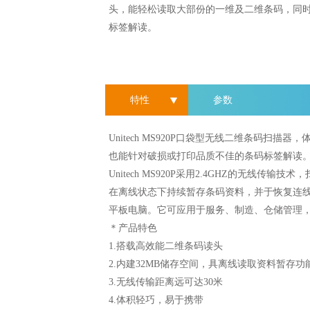
头，能轻松读取大部份的一维及二维条码，同
标签解读。
特性
参数
Unitech MS920P口袋型无线二维条
也能针对破损或打印品质不佳的条码标签解读
Unitech MS920P采用2.4GHZ的无
在离线状态下持续暂存条码资料，并于恢复连线时自动
平板电脑。它可应用于服务、制造、仓储管理
＊产品特色
1.搭载高效能二维条码读头
2.内建32MB储存空间，具离线读取资料暂存功
3.无线传输距离远可达30米
4.体积轻巧，易于携带