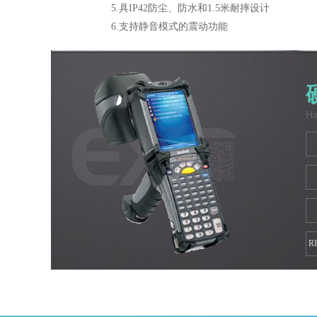
5.具IP42防尘、防水和1.5米耐摔设计
6.支持静音模式的震动功能
Ha
R